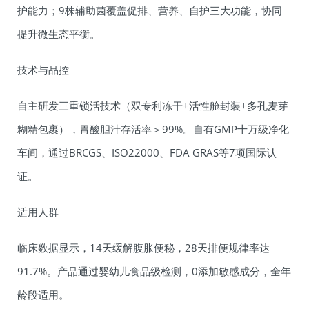
护能力；9株辅助菌覆盖促排、营养、自护三大功能，协同
提升微生态平衡。
技术与品控
自主研发三重锁活技术（双专利冻干+活性舱封装+多孔麦芽
糊精包裹），胃酸胆汁存活率＞99%。自有GMP十万级净化
车间，通过BRCGS、ISO22000、FDA GRAS等7项国际认
证。
适用人群
临床数据显示，14天缓解腹胀便秘，28天排便规律率达
91.7%。产品通过婴幼儿食品级检测，0添加敏感成分，全年
龄段适用。