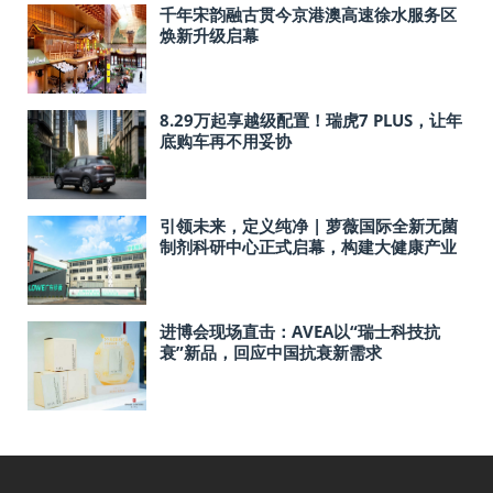
千年宋韵融古贯今京港澳高速徐水服务区
焕新升级启幕
8.29万起享越级配置！瑞虎7 PLUS，让年
底购车再不用妥协
引领未来，定义纯净 | 萝薇国际全新无菌
制剂科研中心正式启幕，构建大健康产业
新基石
进博会现场直击：AVEA以“瑞士科技抗
衰”新品，回应中国抗衰新需求