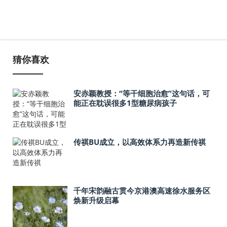
猜你喜欢
安赤颖教授：“等干细胞治愈”这句话，可
能正在耽误很多1型糖尿病孩子
传祺BU成立，以高效体系力再造新传祺
千年宋韵融古贯今京港澳高速徐水服务区
焕新升级启幕