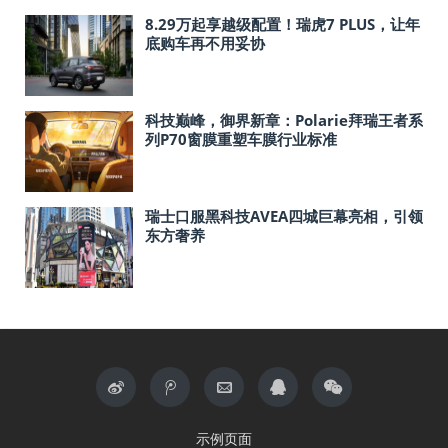
8.29万起享越级配置！瑞虎7 PLUS，让年
底购车再不用妥协
科技巅峰，御界新章：Polarie拜瑞王者系
列P70窗膜重塑车膜行业标准
瑞士口服黑科技AVEA四城巨幕亮相，引领
东方奢养
示例页面